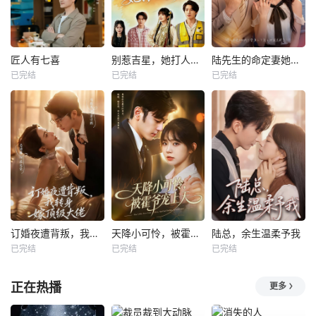
匠人有七喜
别惹吉星，她打人专打脸
陆先生的命定妻她飒又野
已完结
已完结
已完结
订婚夜遭背叛，我转身嫁顶级大佬
天降小可怜，被霍爷宠上天
陆总，余生温柔予我
已完结
已完结
已完结
正在热播
更多