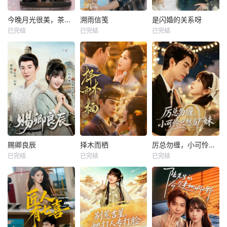
今晚月光很美，茶香四溢
溯雨信笺
是闪婚的关系呀
已完结
已完结
已完结
赐卿良辰
择木而栖
厉总勿缠，小可怜只想当厂妹
已完结
已完结
已完结