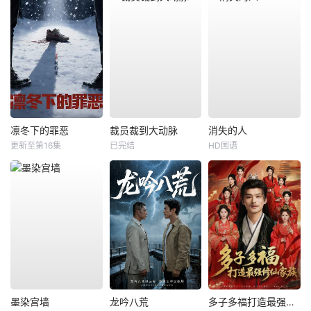
凛冬下的罪恶
裁员裁到大动脉
消失的人
更新至第16集
已完结
HD国语
墨染宫墙
龙吟八荒
多子多福打造最强修仙家族