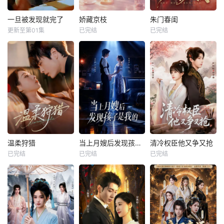
一旦被发现就完了
娇藏京枝
朱门春闺
更新至第01集
已完结
已完结
温柔狩猎
当上月嫂后发现孩子是我的
清冷权臣他又争又抢
已完结
已完结
已完结