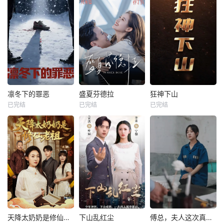
凛冬下的罪恶
盛夏芬德拉
狂神下山
已完结
已完结
已完结
天降太奶奶是修仙老祖
下山乱红尘
傅总，夫人这次真的死了