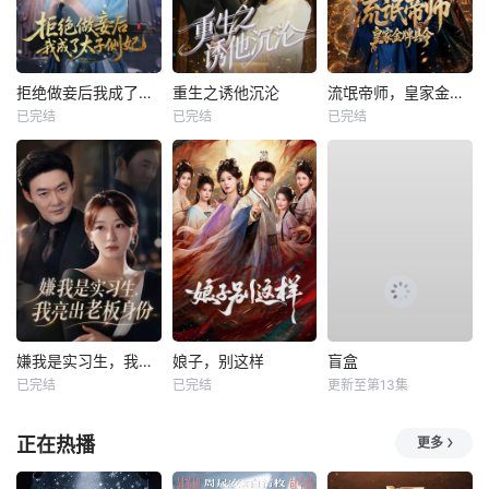
拒绝做妾后我成了太子侧妃
重生之诱他沉沦
流氓帝师，皇家金牌县令
已完结
已完结
已完结
嫌我是实习生，我亮出老板身份
娘子，别这样
盲盒
已完结
已完结
更新至第13集
正在热播
更多