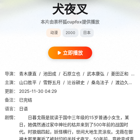
犬夜叉
本片由茶杯狐cupfox提供播放
动漫
2000
日本
立即播放
导演：
青木康直
/
池田成
/
石原立也
/
武本康弘
/
菱田正和
/
小
主演：
山口胜平
/
雪野五月
/
辻谷耕史
/
桑岛法子
/
渡边久美子
更新：
2025-11-30 04:29
备注：
已完结
语言：
日语
剧情：
日暮戈薇是就读于国中三年级的15岁普通小女生，某
日，她偶然通过家中神社的枯井来到了500年前的战国时
代。时狼烟四起，妖怪横行，世间大地生灵涂炭。戈薇在御
神木那里邂逅了被封印的半妖犬夜叉。50年前，意欲变成真