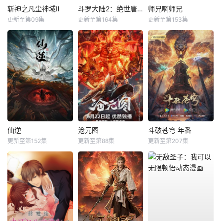
斩神之凡尘神域Ⅱ
斗罗大陆2：绝世唐门
师兄啊师兄
更新至第09集
更新至第164集
更新至第153集
仙逆
沧元图
斗破苍穹 年番
更新至第152集
更新至第88集
更新至第207集