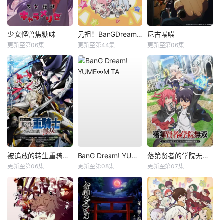
少女怪兽焦糖味
元祖！BanGDream酱
尼古喵喵
更新至第06集
更新至第44集
更新至第06集
被追放的转生重骑士用游戏知识开无双
BanG Dream! YUME∞MITA
落第贤者的学院无双第二回转生，S等级作弊魔术师冒险记
更新至第06集
更新至第08集
更新至第07集