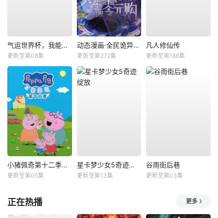
气运世界杯，我能复制所有球星技能
动态漫画·全民诡异：开局掌握零元购
凡人修仙传
更新至第08集
更新至第272集
更新至第186集
小猪佩奇第十二季国语
星卡梦少女5奇迹绽放
谷雨街后巷
更新至第05集
更新至第13集
更新至第03集
正在热播
更多