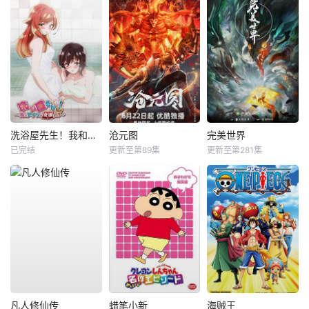
洗浴屋先生！我和那家伙在女浴池！？
沧元图
完美世界
已完结
更新至第89集
更新至第281集
凡人修仙传
蜡笔小新
海贼王