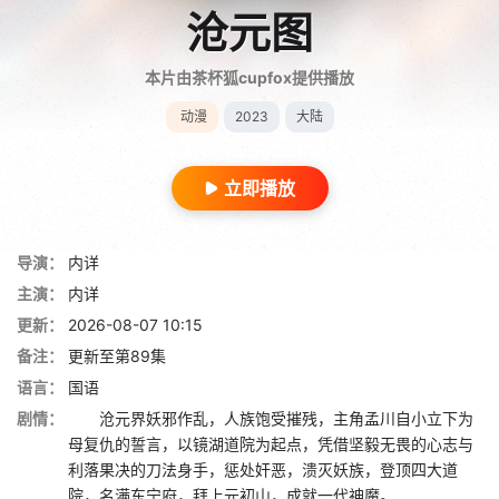
沧元图
本片由茶杯狐cupfox提供播放
动漫
2023
大陆
立即播放
导演：
内详
主演：
内详
更新：
2026-08-07 10:15
备注：
更新至第89集
语言：
国语
剧情：
沧元界妖邪作乱，人族饱受摧残，主角孟川自小立下为
母复仇的誓言，以镜湖道院为起点，凭借坚毅无畏的心志与
利落果决的刀法身手，惩处奸恶，溃灭妖族，登顶四大道
院，名满东宁府，拜上元初山，成就一代神魔。