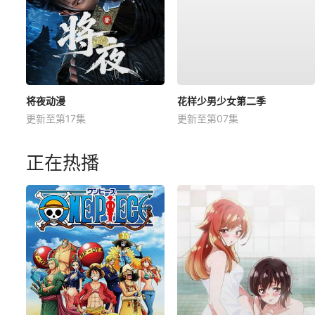
将夜动漫
花样少男少女第二季
更新至第17集
更新至第07集
正在热播