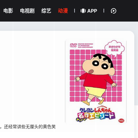
电影
电视剧
综艺
动漫
APP
，还经常讲些无厘头的黄色笑