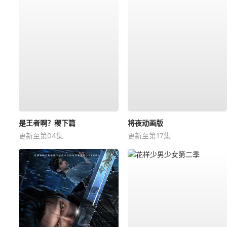
是王者啊？稷下篇
将夜动画版
更新至第04集
更新至第17集