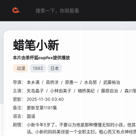
蜡笔小新
本片由茶杯狐cupfox提供播放
动漫
1992
日本
导演：
本乡满
/
高桥涉
/
原惠一
/
水岛努
/
武藤裕治
主演：
矢岛晶子
/
小林由美子
/
楢桥美纪
/
藤原启治
/
森川
更新：
2025-11-30 03:40
备注：
更新至第1181集
语言：
国语
剧情：
小新今年5岁了，不要以为他是那种懵懂无知的小孩，他
话。小新的妈妈美伢是一个全职主妇，粗心而又有点神经质