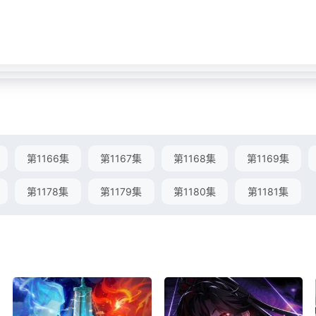
第1166集
第1167集
第1168集
第1169集
第1178集
第1179集
第1180集
第1181集