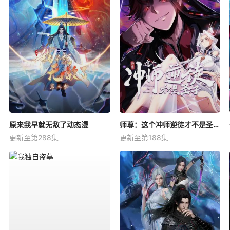
原来我早就无敌了动态漫
师尊：这个冲师逆徒才不是圣子动态漫
更新至第288集
更新至第188集