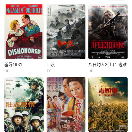
羞辱1931
四渡
烈日灼人2(上)：逃难
HD
TC
HD