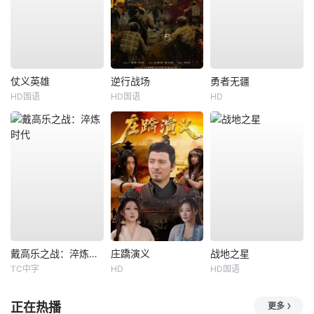
仗义英雄
逆行战场
勇者无疆
HD国语
HD国语
HD
戴高乐之战：淬炼时代
庄蹻演义
战地之星
TC中字
HD
HD国语
正在热播
更多