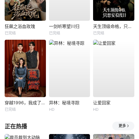
狂飙之浴血玫瑰
一剑听寒望川归
天生顶级命格，只想安稳度日
已完结
已完结
已完结
穿越1996，我成了我妈男闺蜜
异林：秘境寻踪
让爱回家
已完结
HD
HD
正在热播
更多