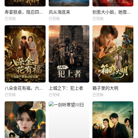
寿宴掀桌，隐忍四年我封神
风从海底来
别惹大小姐，她靠山是哮天犬
已完结
已完结
已完结
八朵金花有福，六零猎户爹进山挖宝藏
上城之下：犯上者
箱子里的大明
已完结
已完结
已完结