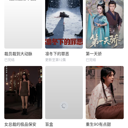
裁员裁到大动脉
凛冬下的罪恶
第一天骄
已完结
更新至第12集
已完结
女总裁的极品保安
盲盒
重生90有点甜