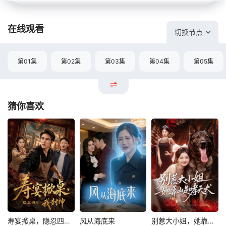
在线观看
切换节点
第01集
第02集
第03集
第04集
第05集
猜你喜欢
寿宴掀桌，隐忍四年我封神
风从海底来
别惹大小姐，她靠山是哮天犬