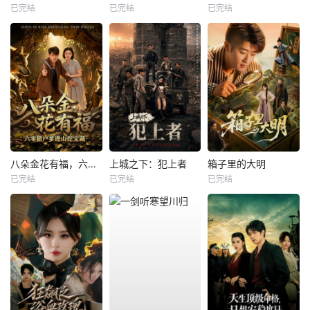
已完结
已完结
已完结
八朵金花有福，六零猎户爹进山挖宝藏
上城之下：犯上者
箱子里的大明
已完结
已完结
已完结