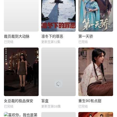
裁员裁到大动脉
凛冬下的罪恶
第一天骄
已完结
更新至第12集
已完结
女总裁的极品保安
盲盒
重生90有点甜
已完结
更新至第08集
已完结