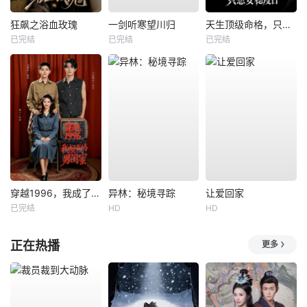
狂飙之浴血玫瑰
一剑听寒望川归
天生顶级命格，只想安稳度日
已完结
已完结
已完结
穿越1996，我成了我妈男闺蜜
异林：秘境寻踪
让爱回家
已完结
HD
HD
正在热播
更多