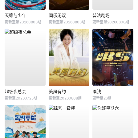
天籁与少年
国乐无双
普法剧场
更新至第20260808期
更新至第20260808期
更新至第20260808期
超级夜总会
美凤有约
唱钱
更新至20260725期
更新至20260808期
更新至26期