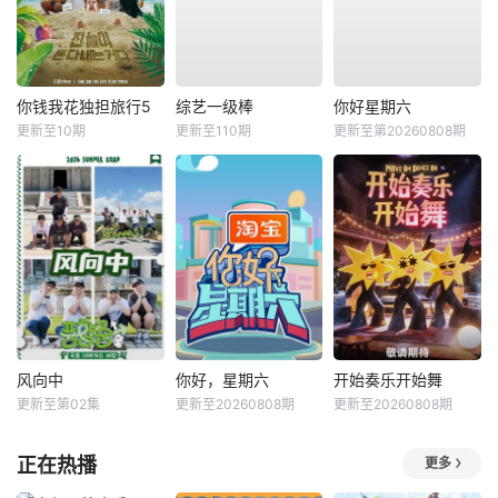
你钱我花独担旅行5
综艺一级棒
你好星期六
更新至10期
更新至110期
更新至第20260808期
风向中
你好，星期六
开始奏乐开始舞
更新至第02集
更新至20260808期
更新至20260808期
正在热播
更多