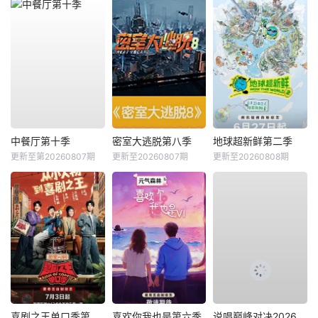
中餐厅第十季
密室大逃脱第八季
地球超新鲜第二季
更新至第20260807期
更新至20260807期
更新至20260808期
喜剧之王单口季第三季
喜欢你我也是第六季
说唱巅峰对决2026