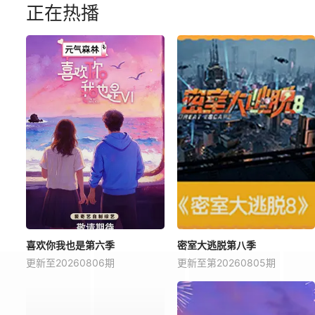
正在热播
喜欢你我也是第六季
密室大逃脱第八季
更新至20260806期
更新至第20260805期