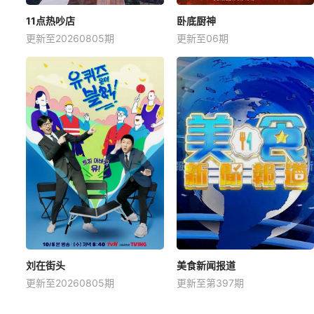
11点热吵店
卧底厨神
更新至20260805期
更新至06期
刘在街头
美食新闻报道
更新至20260805期
更新至第397期