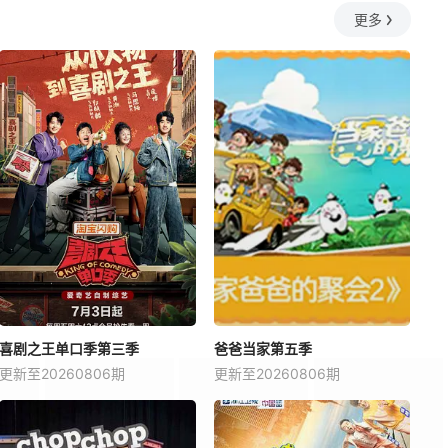
更多
喜剧之王单口季第三季
爸爸当家第五季
更新至20260806期
更新至20260806期