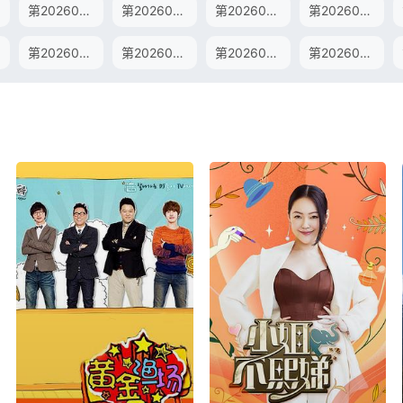
第20260716期下
第20260717期
第20260720期上
第20260720期下
第20260727期纯享
第20260728期
第20260728期纯享
第20260730期上