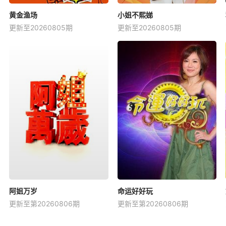
黄金渔场
小姐不熙娣
更新至20260805期
更新至20260805期
阿姐万岁
命运好好玩
更新至第20260806期
更新至第20260806期