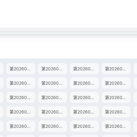
第20260601期下
第20260601期下纯享
第20260602期
第20260602期纯享
第20260611期上
第20260611期下
第20260612期
第20260615期上
第20260619期
第20260622期
第20260623期
第20260623期纯享
第20260630期
第20260630期纯享
第20260706期
第20260702期上
第20260708期
第20260709期上
第20260709期下
第20260710期