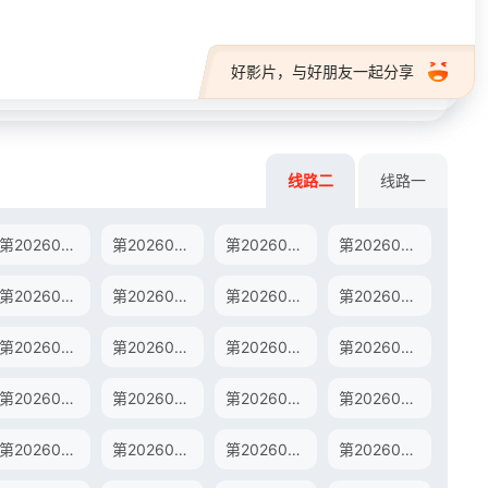
好影片，与好朋友一起分享
线路二
线路一
第20260603期
第20260608期上
第20260608期下
第20260608期上纯享
第20260615期下
第20260615期上纯享
第20260615期下纯享
第20260616期
第20260625期上
第20260625期下
第20260626期陪看
第20260629期超前
第20260702期下
第20260703期
第20260706期上
第20260706期下
第20260713期上
第20260713期下
第20260713期纯享上
第20260713期纯享下