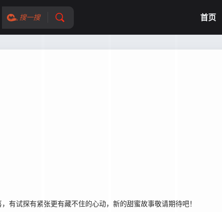
首页
搜一搜
喜，有试探有紧张更有藏不住的心动，新的甜蜜故事敬请期待吧！