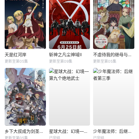
天是红河岸
斩神之凡尘神域Ⅱ
不虐待我的继母与继姐
更新至第05集
更新至第09集
更新至第05集
乡下大叔成为剑圣第二季
星球大战：幻境—第九个绝地武士
少年魔法师：后继者第三季
更新至第05集
已完结
已完结