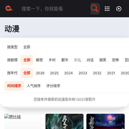
留言求片
动漫
按类型
全部
按剧情
全部
解密
乡村
都市
少儿
对话
搞笑
恐怖
宫
按年代
全部
2026
2025
2024
2023
2022
2021
202
时间排序
人气排序
评分排序
您按条件搜索的动漫库共有
13021
部影片