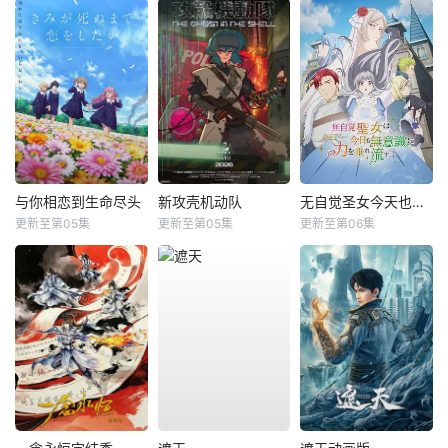
与你相恋到生命尽头
新攻壳机动队
无自觉圣女今天也无意识地释放力量
更新至第05集
更新至第05集
更新至第06集