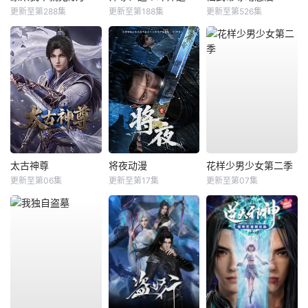
更新至第288集
更新至第188集
更新至第526集
太古神尊
将夜动漫
花样少男少女第二季
更新至第06集
更新至第17集
更新至第07集