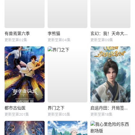
有兽焉第六季
李熊猫
玄幻：我！天命大反派
更新至第02集
更新至第04集
更新至第09集
都市古仙医
界门之下
启运丹田：开局签到至尊丹田
更新至第201集
更新至第05集
更新至第18集