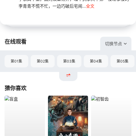
李青青不慌不忙，一边巧破后宅闹...
全文
在线观看
切换节点
第01集
第02集
第03集
第04集
第05集
猜你喜欢