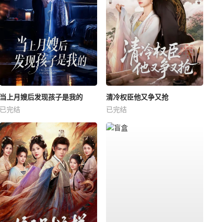
当上月嫂后发现孩子是我的
清冷权臣他又争又抢
已完结
已完结