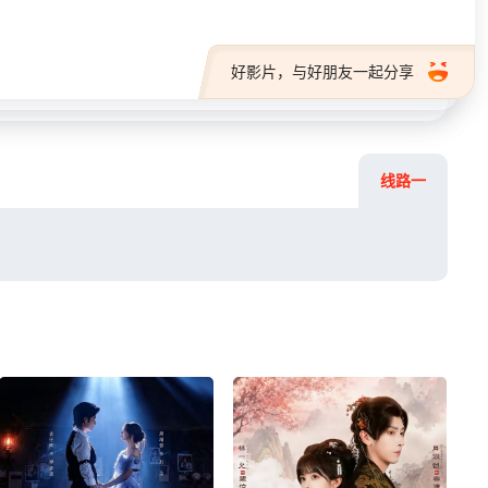
好影片，与好朋友一起分享
线路一