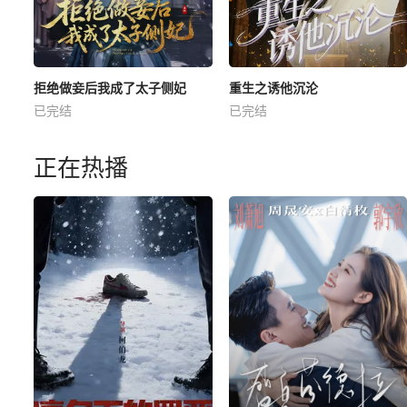
拒绝做妾后我成了太子侧妃
重生之诱他沉沦
已完结
已完结
正在热播