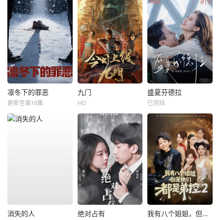
凛冬下的罪恶
九门
盛夏芬德拉
更新至第16集
HD
已完结
消失的人
绝对占有
我有八个姐姐，但是他们都是弟控2