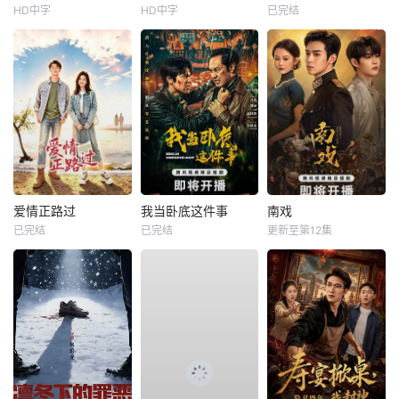
HD中字
HD中字
已完结
爱情正路过
我当卧底这件事
南戏
已完结
已完结
更新至第12集