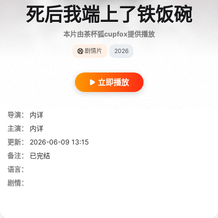
死后我端上了铁饭碗
本片由茶杯狐cupfox提供播放
剧情片
2026
立即播放
导演：
内详
主演：
内详
更新：
2026-06-09 13:15
备注：
已完结
语言：
剧情：