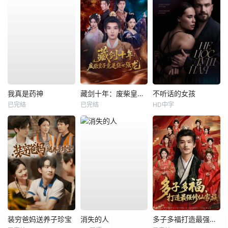
我真是药神
藏剑十年：废柴皇子竟是绝世强龙
不听话的女孩
已完结
已完结
HD中字
装穷爸妈送养子珍宝
消失的人
多子多福打造最强修仙家族