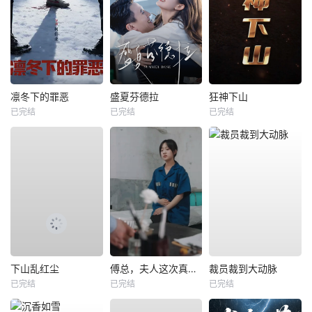
凛冬下的罪恶
盛夏芬德拉
狂神下山
已完结
已完结
已完结
下山乱红尘
傅总，夫人这次真的死了
裁员裁到大动脉
已完结
已完结
已完结