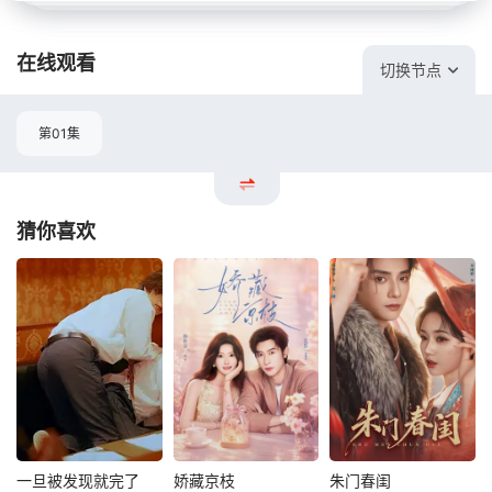
在线观看
切换节点
第01集
猜你喜欢
一旦被发现就完了
娇藏京枝
朱门春闺