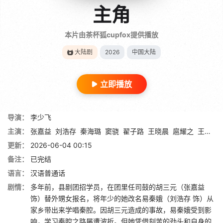
主角
本片由茶杯狐cupfox提供播放
大陆剧
2026
中国大陆
立即播放
导演：
李少飞
主演：
张嘉益
刘浩存
秦海璐
窦骁
翟子路
王晓晨
扈耀之
王海燕
更新：
2026-06-04 00:15
备注：
已完结
语言：
汉语普通话
剧情：
多年前，县剧团招学员，在团里任司鼓的胡三元（张嘉益
饰）替外甥女报名，将年少的她改名易秦娥（刘浩存 饰）从
家乡带出来学唱秦腔。因胡三元造成的事故，易秦娥受到影
响，学习秦腔之路屡遭波折。但她凭借刻苦的劲头和自身的