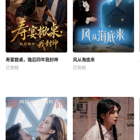
寿宴掀桌，隐忍四年我封神
风从海底来
已完结
已完结