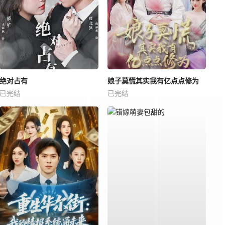
绝对占有
娘子莫慌其实我有亿点点修为
已完结
已完结