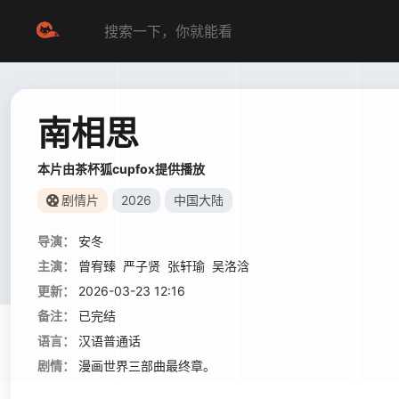
南相思
本片由茶杯狐cupfox提供播放
剧情片
2026
中国大陆
导演：
安冬
主演：
曾宥臻
严子贤
张轩瑜
吴洛浛
更新：
2026-03-23 12:16
备注：
已完结
语言：
汉语普通话
剧情：
漫画世界三部曲最终章。