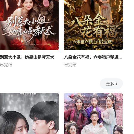
别惹大小姐，她靠山是哮天犬
八朵金花有福，六零猎户爹进山挖宝藏
已完结
已完结
更多