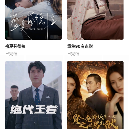
盛夏芬德拉
重生90有点甜
已完结
已完结